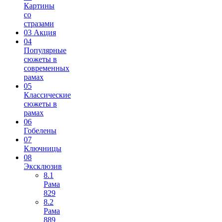
Картины
со
стразами
03 Акция
04
Популярные
сюжеты в
современных
рамах
05
Классические
сюжеты в
рамах
06
Гобелены
07
Ключницы
08
Эксклюзив
8.1
Рама
829
8.2
Рама
889