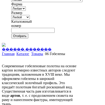
Фирма
Размер
Каталожный
номер
Отобрать
Главная
Каталог
Товары
06 Гобелены
Современные гобеленовые полотна на основе
картин всемирно известных авторов следуют
традициям, заложенным в XVIII веке. Мы
оформляем гобелены в широкий
классический золочёный профиль. Это
придаёт полотнам богатый роскошный вид.
Существенная часть рам изготавливается в
виде
артов
, т. е. с продолжением сюжета на
раму и нанесением фактуры, имитирующей
ткань.