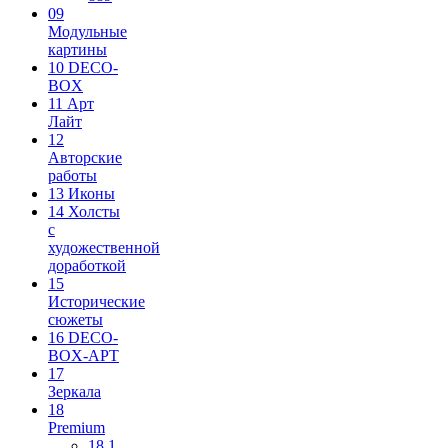
09
Модульные
картины
10 DECO-
BOX
11 Арт
Лайт
12
Авторские
работы
13 Иконы
14 Холсты
с
художественной
доработкой
15
Исторические
сюжеты
16 DECO-
BOX-АРТ
17
Зеркала
18
Premium
18.1