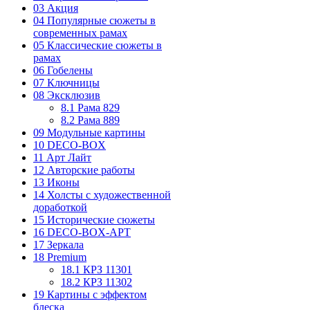
03 Акция
04 Популярные сюжеты в
современных рамах
05 Классические сюжеты в
рамах
06 Гобелены
07 Ключницы
08 Эксклюзив
8.1 Рама 829
8.2 Рама 889
09 Модульные картины
10 DECO-BOX
11 Арт Лайт
12 Авторские работы
13 Иконы
14 Холсты с художественной
доработкой
15 Исторические сюжеты
16 DECO-BOX-АРТ
17 Зеркала
18 Premium
18.1 КРЗ 11301
18.2 КРЗ 11302
19 Картины с эффектом
блеска