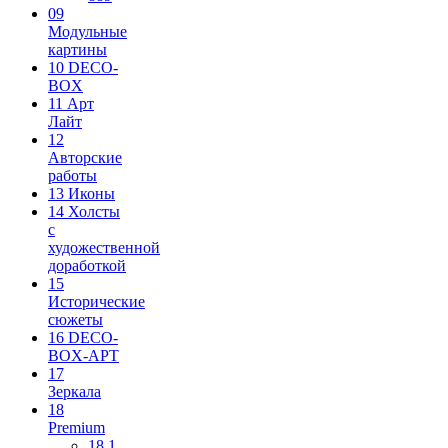
09
Модульные
картины
10 DECO-
BOX
11 Арт
Лайт
12
Авторские
работы
13 Иконы
14 Холсты
с
художественной
доработкой
15
Исторические
сюжеты
16 DECO-
BOX-АРТ
17
Зеркала
18
Premium
18.1