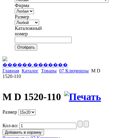
Фирма
Размер
Каталожный
номер
Отобрать
Главная
Каталог
Товары
07 Ключницы
M D
1520-110
M D 1520-110
Размер
Кол-во: