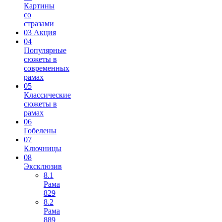
Картины
со
стразами
03 Акция
04
Популярные
сюжеты в
современных
рамах
05
Классические
сюжеты в
рамах
06
Гобелены
07
Ключницы
08
Эксклюзив
8.1
Рама
829
8.2
Рама
889